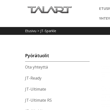
ETUSI
YHTEY
Etusivu
>
JT-Sparkle
Pyörätuolit
Ota yhteyttä
JT-Ready
JT-Ultimate
JT-Ultimate RS