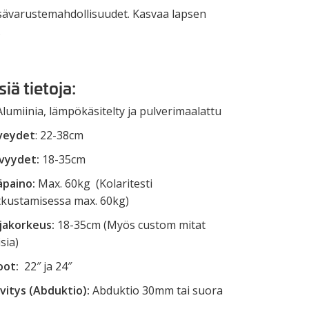
isävarustemahdollisuudet. Kasvaa lapsen
.
iä tietoja:
lumiinia, lämpökäsitelty ja pulverimaalattu
eveydet
: 22-38cm
yvyydet:
18-35cm
äpaino:
Max. 60kg (Kolaritesti
kustamisessa max. 60kg)
jakorkeus:
18-35cm (Myös custom mitat
sia)
oot:
22″ ja 24″
vitys (Abduktio):
Abduktio 30mm tai suora