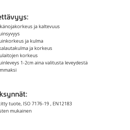
ttävyys:
lkänojakorkeus ja kaltevuus
uinsyvyys
tuinkorkeus ja kulma
lkalautakulma ja korkeus
vulaitojen korkeus
uinleveys 1-2cm aina valitusta leveydestä
ommaksi
ksynnät:
tty tuote, ISO 7176-19 , EN12183
sten mukainen