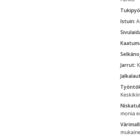
Tukipyö
Istuin
: 
Sivulaid
Kaatum
Selkäno
Jarrut:
K
Jalkalau
Työntök
Keskikii
Niskatuk
monia e
Värimall
mukain