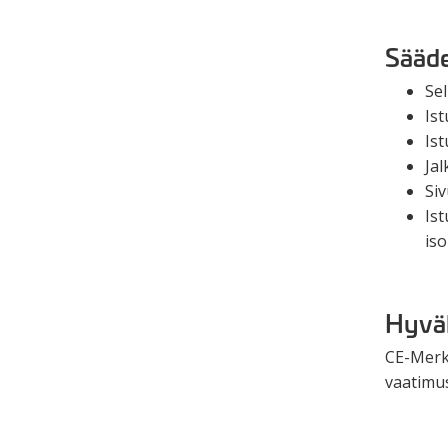
Sääde
Se
Ist
Is
Ja
Si
Ist
is
Hyvä
CE-Merki
vaatimu