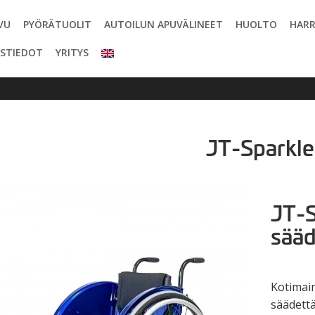
VU
PYÖRÄTUOLIT
AUTOILUN APUVÄLINEET
HUOLTO
HARR
STIEDOT
YRITYS
JT-Sparkle
JT-S
sääd
Kotimain
säädettä