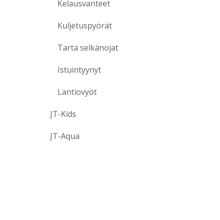
Kelausvanteet
Kuljetuspyörät
Tarta selkänojat
Istuintyynyt
Lantiovyöt
JT-Kids
JT-Aqua