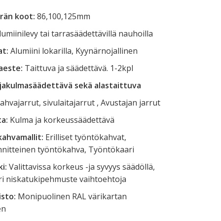
rän koot:
86,100,125mm
Alumiinilevy tai tarrasäädettävillä nauhoilla
at:
Alumiini lokarilla, Kyynärnojallinen
aeste:
Taittuva ja säädettävä. 1-2kpl
jakulmasäädettävä sekä alastaittuva
ahvajarrut, sivulaitajarrut , Avustajan jarrut
ta:
Kulma ja korkeussäädettävä
ahvamallit:
Erilliset työntökahvat,
nnitteinen työntökahva, Työntökaari
i:
Valittavissa korkeus -ja syvyys säädöllä,
ri niskatukipehmuste vaihtoehtoja
isto:
Monipuolinen RAL värikartan
en