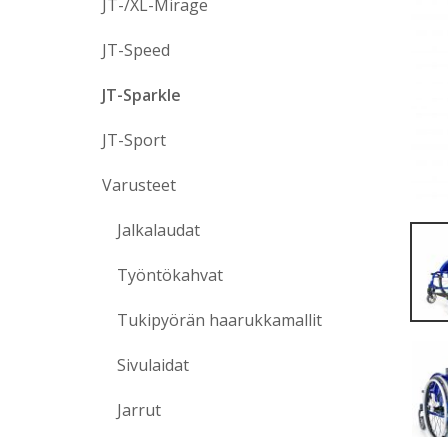
JT-/XL-Mirage
JT-Speed
JT-Sparkle
JT-Sport
Varusteet
Jalkalaudat
Työntökahvat
Tukipyörän haarukkamallit
Sivulaidat
Jarrut