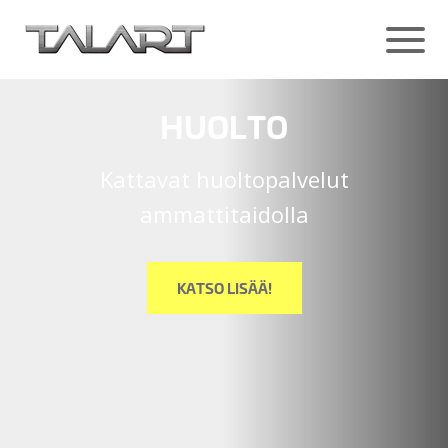
HUOLTO
Kattavat huoltopalvelut
ammattitaidolla
KATSO LISÄÄ!