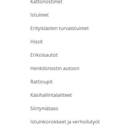
Kattonostimet
Istuimet
Erityislasten turvaistuimet
Hissit
Erikoisautot
Henkilönostin autoon
Rattinupit
Käsihallintalaitteet
Siirtymätaso
Istuinkorokkeet ja verhoilutyöt