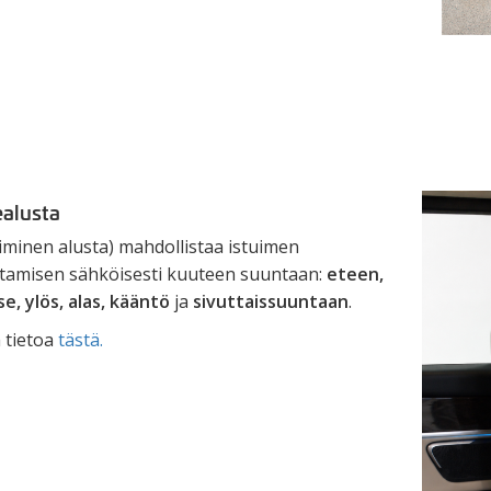
ealusta
iminen alusta) mahdollistaa istuimen
uttamisen sähköisesti kuuteen suuntaan:
eteen,
e, ylös, alas, kääntö
ja
sivuttaissuuntaan
.
 tietoa
tästä.