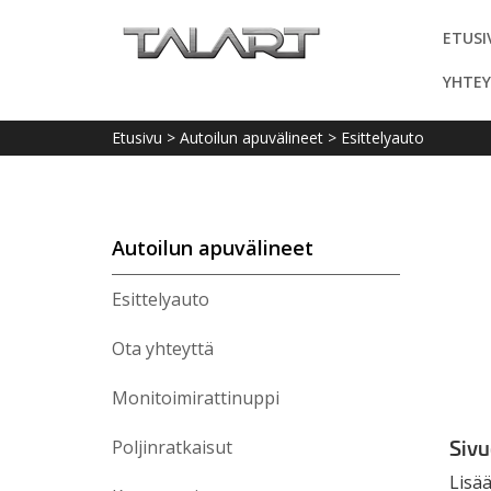
ETUSI
YHTEY
Etusivu
>
Autoilun apuvälineet
>
Esittelyauto
Autoilun apuvälineet
Esittelyauto
Ota yhteyttä
Monitoimirattinuppi
Sivu
Poljinratkaisut
Lisää