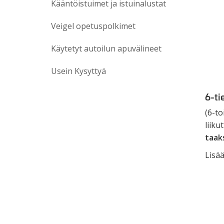
Kääntöistuimet ja istuinalustat
Veigel opetuspolkimet
Käytetyt autoilun apuvälineet
Usein Kysyttyä
6-ti
(6-to
liik
taaks
Lisää