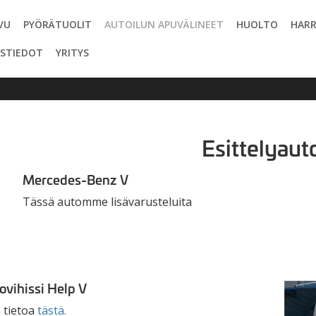
VU
PYÖRÄTUOLIT
AUTOILUN APUVÄLINEET
HUOLTO
HARR
STIEDOT
YRITYS
Esittelyaut
Mercedes-Benz V
Tässä automme lisävarusteluita
ovihissi Help V
 tietoa
tästä.